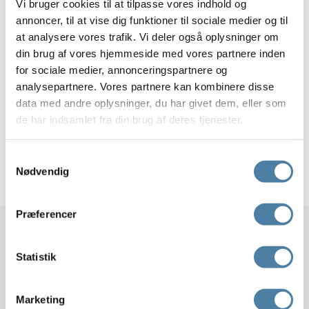
Vi bruger cookies til at tilpasse vores indhold og
Da et af Trygs teams i sommeren 2022 besøgte os,
annoncer, til at vise dig funktioner til sociale medier og til
gik de all in. Vi lagde ud med nogle timers teambuilding,
at analysere vores trafik. Vi deler også oplysninger om
som dannede grund for aha-oplevelser i teamets
din brug af vores hjemmeside med vores partnere inden
samarbejde.
for sociale medier, annonceringspartnere og
Efter en frisksmurt sandwich under trækronerne i
analysepartnere. Vores partnere kan kombinere disse
skoven, fortsatte vi med sjove outdoor action
data med andre oplysninger, du har givet dem, eller som
aktiviteter. På den måde blev dagen sluttet uformelt af,
de har indsamlet fra din brug af deres tjenester.
og der blev bondet på kryds og tværs.
Samtykkevalg
Nødvendig
Book teambuilding
Præferencer
Statistik
TEAK Gruppen ApS
Marketing
CVR: 39927071