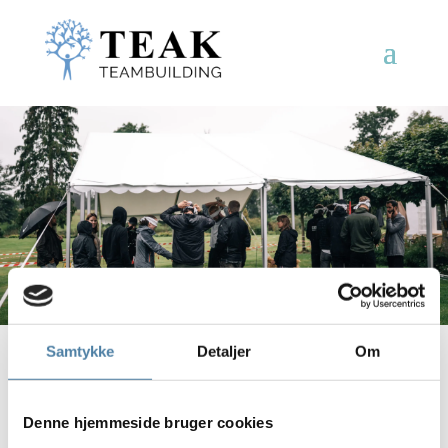
Samtykke
Detaljer
Om
Tryg:
Den fulde pakke
med kombineret
teambuilding og action
Denne hjemmeside bruger cookies