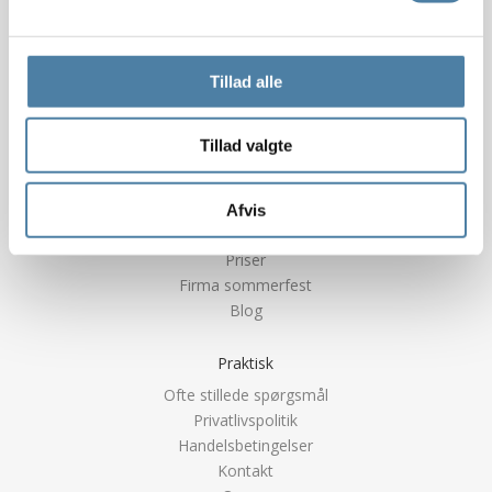
Tølløsevej 53, 4330 Hvalsø
Telefon:
31 17 03 40
Mail:
info@teak-gruppen.dk
Tillad alle
Teambuilding
Tillad valgte
Forespørg på booking
Teambuilding
Teamudvikling
Afvis
Teambuilding to go
Priser
Firma sommerfest
Blog
Praktisk
Ofte stillede spørgsmål
Privatlivspolitik
Handelsbetingelser
Kontakt