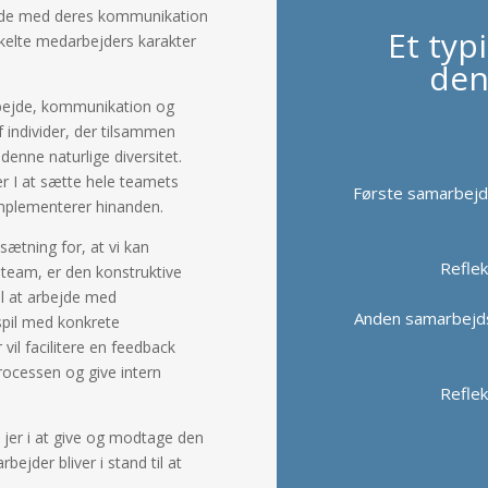
rbejde med deres kommunikation
Et typ
kelte medarbejders karakter
den 
arbejde, kommunikation og
 individer, der tilsammen
denne naturlige diversitet.
r I at sætte hele teamets
Første samarbejds
komplementerer hinanden.
sætning for, at vi kan
Refle
 team, er den konstruktive
il at arbejde med
Anden samarbejdsø
pil med konkrete
vil facilitere en feedback
processen og give intern
Refle
øve jer i at give og modtage den
ejder bliver i stand til at