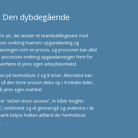
– Den dybdegående
 for jer, der ønsker et teambuildingevent med
ksion omkring teamets opgaveløsning og
løsningen som en proces, og processen kan altid
å processen omkring opgaveløsningen frem for
erføres til jeres egen arbejdskontekst.
ssion på henholdsvis 3 og 8 timer. Alternativt kan
 så den store session deles op i 4 mindre bider,
å jeres egen matrikel.
erer “œDen store session”, er både Insights
 certificeret og vil gennemgå og undervise i de
samt belyse hvilken adfærd der henholdsvis
.