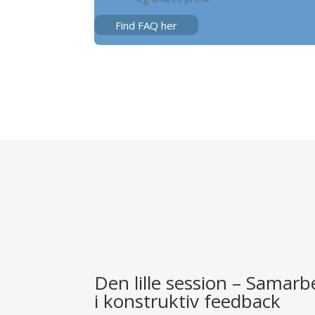
Find FAQ her
Den lille session – Samar
i konstruktiv feedback