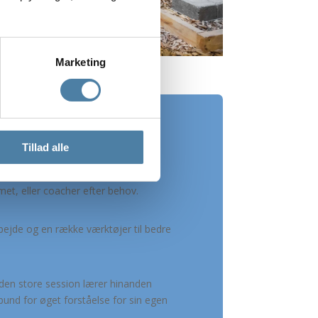
Marketing
Tillad alle
ægger mere tid ind og faciliterer
et, eller coacher efter behov.
bejde og en række værktøjer til bedre
 den store session lærer hinanden
nd for øget forståelse for sin egen