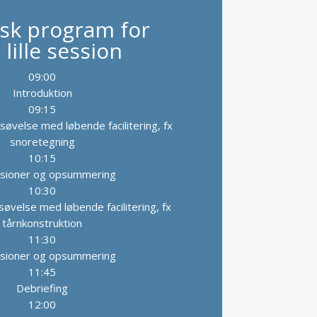
isk program for
lille session
09:00
Introduktion
09:15
øvelse med løbende facilitering, fx
snoretegning
10:15
ksioner og opsummering
10:30
velse med løbende facilitering, fx
tårnkonstruktion
11:30
ksioner og opsummering
11:45
Debriefing
12:00