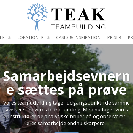
ER
LOKATIONER
CASES & INSPIRATION
PRISER
PR
Samarbejdsevnern
e sættes på prøve
Vores teamudvikling tager udgangspunkt i de samme
øvelser som vores teambuilding. Men nu tager vores
instruktører de analytiske briller på og observerer
jeres samarbejde endnu skarpere.