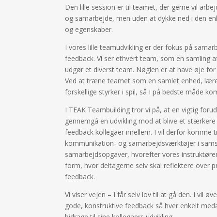
Den lille session er til teamet, der gerne vil a
og samarbejde, men uden at dykke ned i den en
og egenskaber.
I vores lille teamudvikling er der fokus på sam
feedback. Vi ser ethvert team, som en samling af
udgør et diverst team. Nøglen er at have øje for 
Ved at træne teamet som en samlet enhed, lære
forskellige styrker i spil, så I på bedste måde 
I TEAK Teambuilding tror vi på, at en vigtig forud
gennemgå en udvikling mod at blive et stærkere
feedback kollegaer imellem. I vil derfor komme t
kommunikation- og samarbejdsværktøjer i sams
samarbejdsopgaver, hvorefter vores instruktører 
form, hvor deltagerne selv skal reflektere over 
feedback.
Vi viser vejen – I får selv lov til at gå den. I vil 
gode, konstruktive feedback så hver enkelt medarb
bidrage til sine kollegaers udvikling.