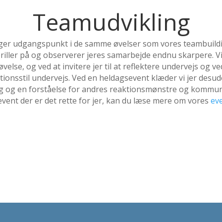
Teamudvikling
ger udgangspunkt i de samme øvelser som vores teambuild
briller på og observerer jeres samarbejde endnu skarpere. Vi 
else, og ved at invitere jer til at reflektere undervejs og ved
ionsstil undervejs. Ved en heldagsevent klæder vi jer desude
og og en forståelse for andres reaktionsmønstre og kommunika
event der er det rette for jer, kan du læse mere om vores
ev