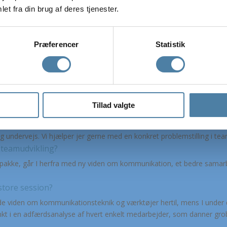
et fra din brug af deres tjenester.
Præferencer
Statistik
Ofte stillede spørgsmål
Tillad valgte
ng og teamudvikling?
ere end teambuilding. Vi tager udgangspunkt i de samme øvelser, men l
undervejs. Vi hjælper jer gerne med en konkret problemstilling i team
 teamudvikling?
re pakke, går I herfra med ny viden om kommunikation, et bedre samar
 store session?
nde viden om kommunikationsteknik og værktøjer hertil, mens I under
 i en adfærdsanalyse af hvert enkelt medarbejder, som danner grobu