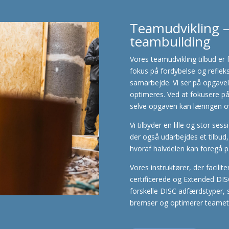
Teamudvikling 
teambuilding
Vores teamudvikling tilbud er
fokus på fordybelse og refle
samarbejde. Vi ser på opgave
optimeres. Ved at fokusere p
selve opgaven kan læringen ov
Vi tilbyder en lille og stor se
der også udarbejdes et tilbud,
hvoraf halvdelen kan foregå p
Vores instruktører, der facilit
certificerede og Extended DISC
forskelle DISC adfærdstyper, 
bremser og optimerer teamet