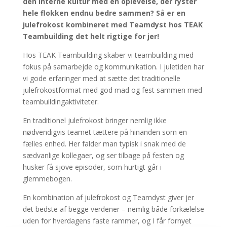
den interne kultur med en oplevelse, der ryster
hele flokken endnu bedre sammen? Så er en
julefrokost kombineret med Teamdyst hos TEAK
Teambuilding det helt rigtige for jer!
Hos TEAK Teambuilding skaber vi teambuilding med
fokus på samarbejde og kommunikation. I juletiden har
vi gode erfaringer med at sætte det traditionelle
julefrokostformat med god mad og fest sammen med
teambuildingaktiviteter.
En traditionel julefrokost bringer nemlig ikke
nødvendigvis teamet tættere på hinanden som en
fælles enhed. Her falder man typisk i snak med de
sædvanlige kollegaer, og ser tilbage på festen og
husker få sjove episoder, som hurtigt går i
glemmebogen.
En kombination af julefrokost og Teamdyst giver jer
det bedste af begge verdener – nemlig både forkælelse
uden for hverdagens faste rammer, og I får fornyet