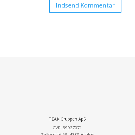
TEAK Gruppen ApS
CVR: 39927071
Tølløsevej 53, 4330 Hvalsø