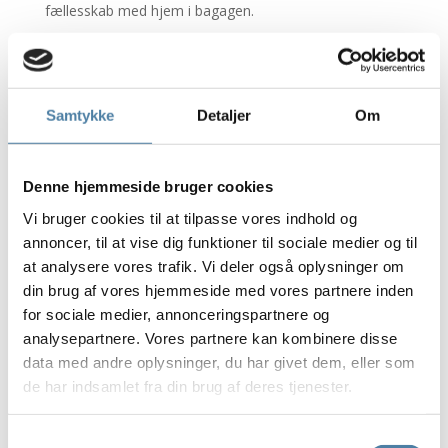
fællesskab med hjem i bagagen.
Alle TEAK Teambuilding øvelserne er bygget op om, at
holdet arbejder sammen som én enhed, og at holdet
overleverer information på en skarp og præcis måde.
Samtykke
Detaljer
Om
Øvelserne stiller ikke krav til medarbejderens fysiske
formåen eller hurtighed. Når vi teamdyster er der lagt
vægt på, at I har det sjovt sammen i fællesskab. Der
skrues op for de underholdende elementer, og lidt ned
Denne hjemmeside bruger cookies
for den faglige facilitering i forhold til vores klassiske
Vi bruger cookies til at tilpasse vores indhold og
teambuilding-events.
annoncer, til at vise dig funktioner til sociale medier og til
at analysere vores trafik. Vi deler også oplysninger om
Udover det vigtige aspekt at blive bedre til at
din brug af vores hjemmeside med vores partnere inden
samarbejde og kommunikere, så bliver relationerne til
for sociale medier, annonceringspartnere og
kollegaerne også styrket ved at I lærer hinanden bedre
at kende i en sjov og uformel setting. Det giver
analysepartnere. Vores partnere kan kombinere disse
grobund for en masse gode snakke tilbage på
data med andre oplysninger, du har givet dem, eller som
arbejdspladsen, og vores erfaring er, at vores kunder
de har indsamlet fra din brug af deres tjenester.
bliver bedre til at spørge om hjælp på kryds og tværs
af teams, fordi de netop har styrket relationerne.
Samtykkevalg